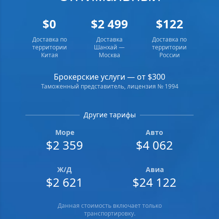
$0
$2 499
$122
Доставка по
Доставка
Доставка по
территории
Шанхай —
территории
Китая
Москва
России
Брокерские услуги — от $300
Таможенный представитель, лицензия № 1994
Другие тарифы
Море
Авто
$2 359
$4 062
Ж/Д
Авиа
$2 621
$24 122
Данная стоимость включает только
транспортировку.