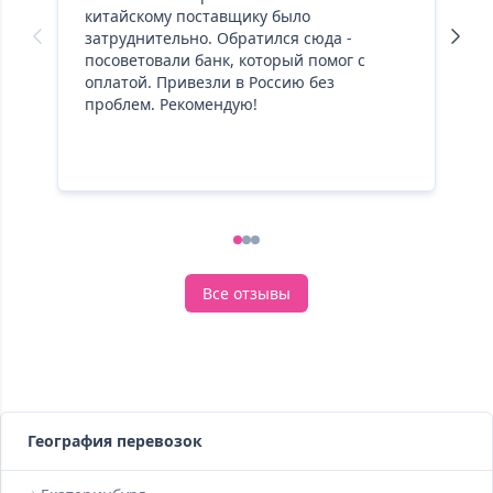
китайскому поставщику было
з
затруднительно. Обратился сюда -
с
посоветовали банк, который помог с
р
оплатой. Привезли в Россию без
к
проблем. Рекомендую!
н
о
Р
1
2
3
Все отзывы
География перевозок