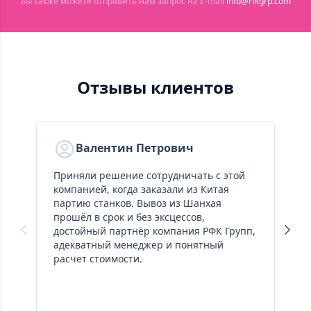
Вы также можете отправить нам запрос на E-mail
info@rfkgrp.com
Отзывы клиентов
Валентин Петрович
Приняли решение сотрудничать с этой
Д
компанией, когда заказали из Китая
з
партию станков. Вывоз из Шанхая
К
прошёл в срок и без эксцессов,
к
достойный партнёр компания РФК Групп,
з
адекватный менеджер и понятный
п
расчет стоимости.
о
п