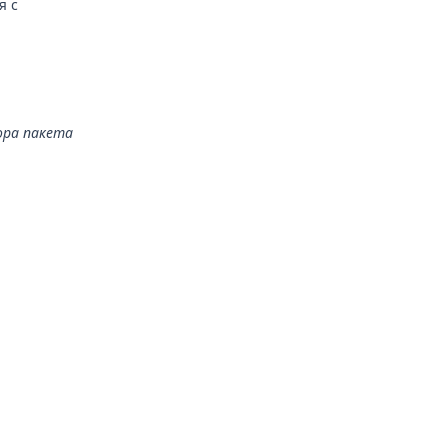
я с
ора пакета