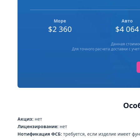
Море
Авто
$2 360
$4 064
Данная стоимос
Для точного расчета доставки с у
Осо
Акциз:
нет
Лицензирование:
нет
Нотификация ФСБ:
требуется, если изделие имеет ф