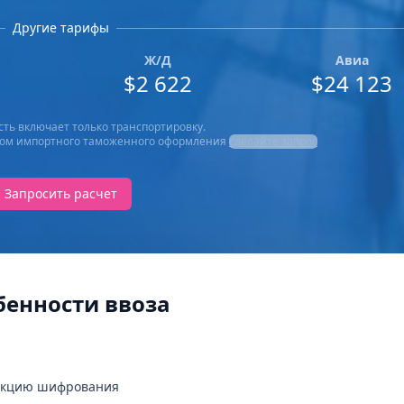
Другие тарифы
Ж/Д
Авиа
$2 622
$24 123
ть включает только транспортировку.
четом импортного таможенного оформления
сделайте запрос
Запросить расчет
бенности ввоза
ункцию шифрования