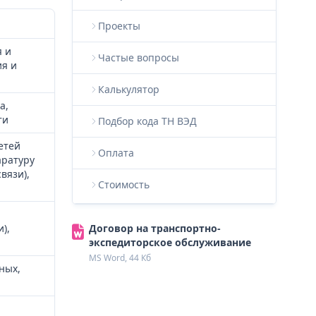
Проекты
я и
Частые вопросы
ия и
Калькулятор
а,
ти
Подбор кода ТН ВЭД
етей
Оплата
аратуру
вязи),
Стоимость
),
Договор на транспортно-
экспедиторское обслуживание
MS Word, 44 Кб
ных,