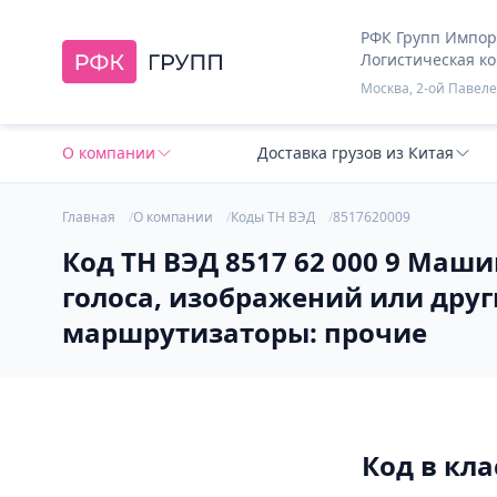
РФК Групп Импорт
Логистическая к
Москва, 2-ой Павелец
О компании
Доставка грузов из Китая
Главная
О компании
Коды ТН ВЭД
8517620009
Код ТН ВЭД 8517 62 000 9 Маш
голоса, изображений или дру
маршрутизаторы: прочие
Код в кл