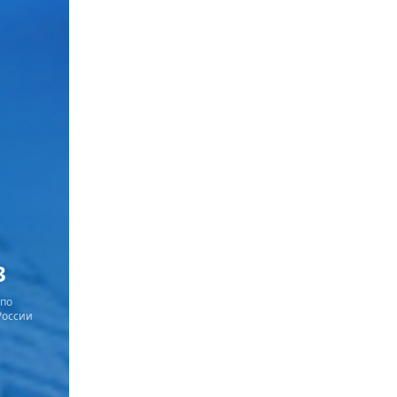
3
 по
России