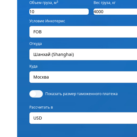
3
Объем груза, м
Вес груза, кг
Условие Инкотермс
FOB
Откуда
Шанхай (Shanghai)
Куда
Москва
Показать размер таможенного платежа
Рассчитать в
USD