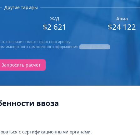
Другие тарифы
Ж/Д
Авиа
$2 621
$24 122
ть включает только транспортировку.
четом импортного таможенного оформления
сделайте запрос
Запросить расчет
бенности ввоза
роваться с сертификационными органами.