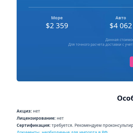
Море
Авто
$2 359
$4 062
Данная стоимос
Для точного расчета доставки с у
Осо
Акциз:
нет
Лицензирование:
нет
Сертификация:
требуется. Рекомендуем проконсульти
Документы, необходимые для импорта в РФ