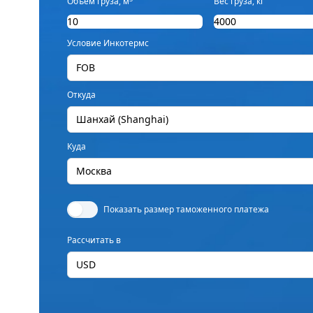
Объем груза, м
Вес груза, кг
Условие Инкотермс
FOB
Откуда
Шанхай (Shanghai)
Куда
Москва
Показать размер таможенного платежа
Рассчитать в
USD