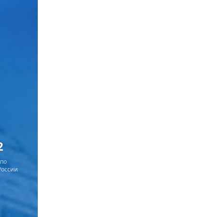
2
 по
России