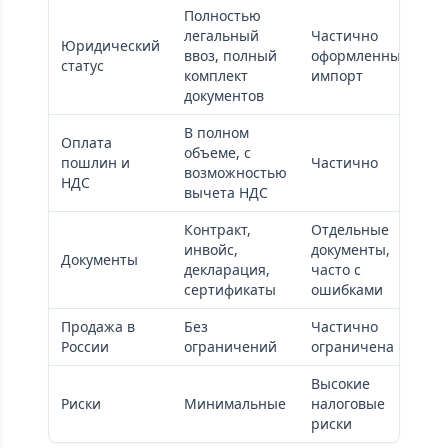
Полностью
легальный
Частично
Юридический
Н
ввоз, полный
оформленный
статус
б
комплект
импорт
документов
В полном
Оплата
объеме, с
Н
пошлин и
Частично
возможностью
п
НДС
вычета НДС
Контракт,
Отдельные
инвойс,
документы,
Документы
О
декларация,
часто с
сертификаты
ошибками
Продажа в
Без
Частично
Н
России
ограничений
ограничена
о
Высокие
К
Риски
Минимальные
налоговые
у
риски
о