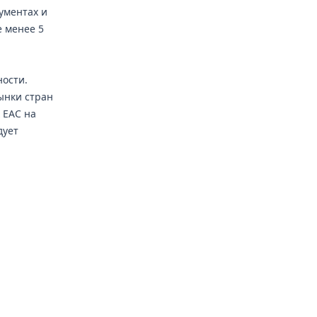
ументах и
е менее 5
ности.
ынки стран
 ЕАС на
дует