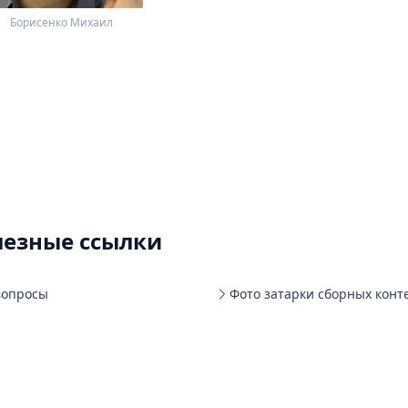
Борисенко Михаил
лезные ссылки
вопросы
Фото затарки сборных конт