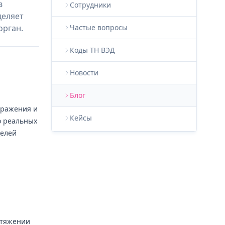
в
Сотрудники
деляет
орган.
Частые вопросы
Коды ТН ВЭД
Новости
Блог
бражения и
Кейсы
о реальных
Целей
отяжении