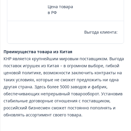
Це
Цена товара
то
в РФ
в 
$5
Выгода клиента:
ил
30
Преимущества товара из Китая
КНР является крупнейшим мировым поставщиком. Выгода
поставок игрушек из Китая – в огромном выборе, гибкой
ценовой политике, возможности заключить контракты на
таких условиях, которые не сможет предложить ни одна
другая страна. Здесь более 5000 заводов и фабрик,
обеспечивающих непрерывный товарооборот. Установив
стабильные договорные отношения с поставщиком,
российский бизнесмен сможет постоянно пополнять и
обновлять ассортимент своего товара.