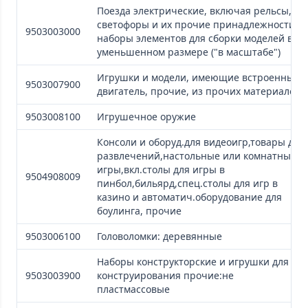
Поезда электрические, включая рельсы,
светофоры и их прочие принадлежности;
9503003000
наборы элементов для сборки моделей в
уменьшенном размере ("в масштабе")
Игрушки и модели, имеющие встроенный
9503007900
двигатель, прочие, из прочих материалов
9503008100
Игрушечное оружие
Консоли и оборуд.для видеоигр,товары для
развлечений,настольные или комнатные
игры,вкл.столы для игры в
9504908009
пинбол,бильярд,спец.столы для игр в
казино и автоматич.оборудование для
боулинга, прочие
9503006100
Головоломки: деревянные
Наборы конструкторские и игрушки для
9503003900
конструирования прочие:не
пластмассовые