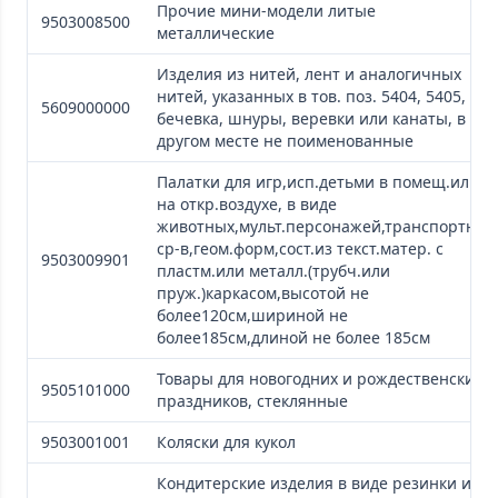
Прочие мини-модели литые
9503008500
металлические
Изделия из нитей, лент и аналогичных
нитей, указанных в тов. поз. 5404, 5405,
5609000000
бечевка, шнуры, веревки или канаты, в
другом месте не поименованные
Палатки для игр,исп.детьми в помещ.или
на откр.воздухе, в виде
животных,мульт.персонажей,транспортных
ср-в,геом.форм,сост.из текст.матер. с
9503009901
пластм.или металл.(трубч.или
пруж.)каркасом,высотой не
более120см,шириной не
более185см,длиной не более 185см
Товары для новогодних и рождественских
9505101000
праздников, стеклянные
9503001001
Коляски для кукол
Кондитерские изделия в виде резинки и