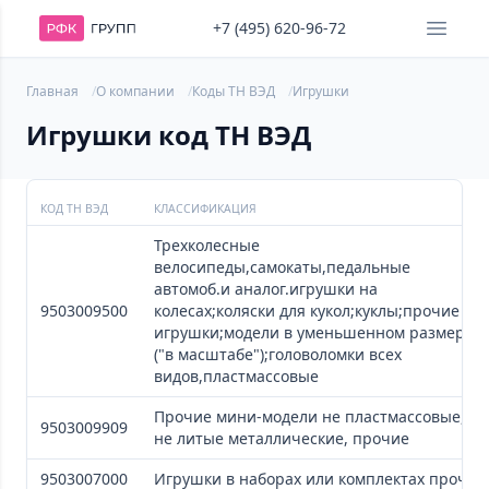
+7 (495) 620-96-72
Главная
О компании
Коды ТН ВЭД
Игрушки
Игрушки код ТН ВЭД
КОД ТН ВЭД
КЛАССИФИКАЦИЯ
Трехколесные
велосипеды,самокаты,педальные
автомоб.и аналог.игрушки на
9503009500
колесах;коляски для кукол;куклы;прочие
игрушки;модели в уменьшенном размере
("в масштабе");головоломки всех
видов,пластмассовые
Прочие мини-модели не пластмассовые,
9503009909
не литые металлические, прочие
9503007000
Игрушки в наборах или комплектах прочие