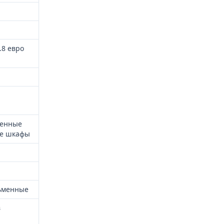
.8 евро
женные
ие шкафы
сьменные
в