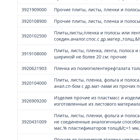
3921909000
Прочие плиты, листы, пленки и полосы
3920108900
Прочие плиты, листы, пленка и полосы
Плиты,листы,пленка и полосы или лен
3920102500
соедин.аналог.спос.с др.матер.,толщ.&l
Плиты, листы, пленка, лента, полоса 
3919108000
шириной не более 20 см: прочие
3920621903
Пленка из полиэтилентерефталата толщ
Плиты, листы, пленка, фольга и полос
3920104000
анал.сп-бом с др.мат-лами из прочих 
Изделия прочие из пластмасс и издели
3926909200
изготовленные из листового материал
Плиты, листы, пленки, фольга и полос
3920431009
не соединенные аналогичным способом
мас.% пластификаторов толщ&lt;=1 мм
Прочие из полимеров этилена,удельный