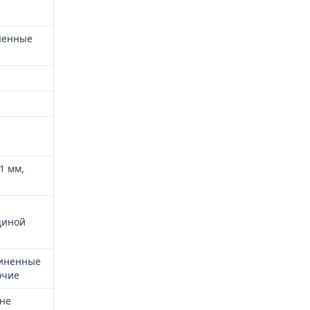
иненные
1 мм,
щиной
диненные
очие
 не