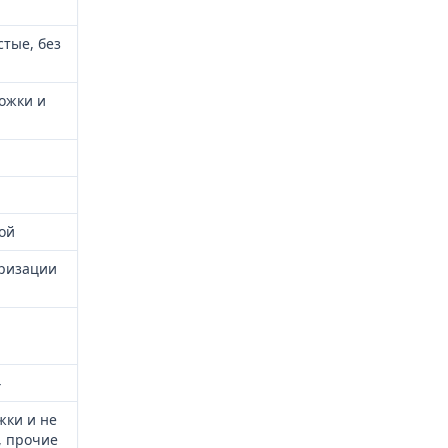
стые, без
ложки и
ой
еризации
4
жки и не
, прочие