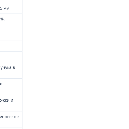
35 мм
.%,
учука в
х
ложки и
ленные не