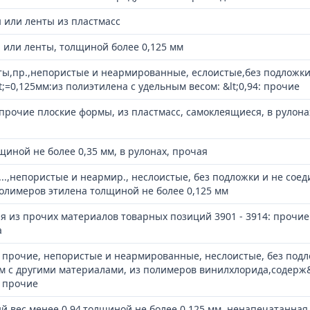
 или ленты из пластмасс
 или ленты, толщиной более 0,125 мм
ты,пр.,непористые и неармированные, еслоистые,без подложки
t;=0,125мм:из полиэтилена с удельным весом: &lt;0,94: прочие
и прочие плоские формы, из пластмасс, самоклеящиеся, в рулона
иной не более 0,35 мм, в рулонах, прочая
а...,непористые и неармир., неслоистые, без подложки и не сое
полимеров этилена толщиной не более 0,125 мм
я из прочих материалов товарных позиций 3901 - 3914: прочие
а
а прочие, непористые и неармированные, неслоистые, без под
 с другими материалами, из полимеров винилхлорида,содерж&
, прочие
 вес менее 0,94,толщиной не более 0,125 мм, ненапечатанная