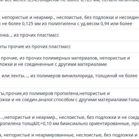
., непористые и неармир., неслоистые, без подложки и несоед
 не более 0,125 мм из полиэтилена с уд.весом 0,94 или более
нка.., из прочих пластмасс
нты прочие из прочих пластмасс
а прочие, из прочих полимерных материалов, непористые и
ложки и не соединенные с другими материалами
 или ленты..., из полимеров винилхлорида, толщиной не более 
нты,прочие,из полимеров пропилена,непористые и
жки и не соедин.аналог.способом с другими материалами:тол
а...,непористые и неармир., неслоистые, без подложки и не сое
.пропилена толщ&lt;=0,10 мм биаксиально ориентированные, пр
а, непористые и неармированные, неслоистые, без подложки и