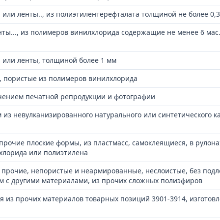
 или ленты.., из полиэтилентерефталата толщиной не более 0,
нты..., из полимеров винилхлорида содержащие не менее 6 мас
ы или ленты, толщиной более 1 мм
а, пористые из полимеров винилхлорида
ючением печатной репродукции и фотографии
 из невулканизированного натурального или синтетического ка
и прочие плоские формы, из пластмасс, самоклеящиеся, в рулона
хлорида или полиэтилена
а прочие, непористые и неармированные, неслоистые, без под
м с другими материалами, из прочих сложных полиэфиров
ия из прочих материалов товарных позиций 3901-3914, изготов