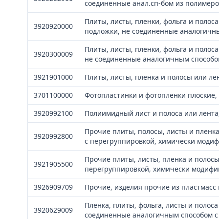
соединенные анал.сп-бом из полимеро
Плиты, листы, пленки, фольга и полос
3920920000
подложки, не соединенные аналогичн
Плиты, листы, пленки, фольга и полос
3920300009
не соединенные аналогичным способом
3921901000
Плиты, листы, пленка и полосы или ле
3701100000
Фотопластинки и фотопленки плоские,
3920992100
Полиимидный лист и полоса или лента
Прочие плиты, полосы, листы и пленка
3920992800
с перегруппировкой, химически мод
Прочие плиты, листы, пленка и полос
3921905500
перегруппировкой, химически модиф
3926909709
Прочие, изделия прочие из пластмасс 
Пленка, плиты, фольга, листы и полос
3920629009
соединенные аналогичным способом с 