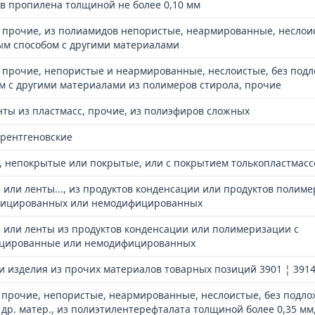
в пропилена толщиной не более 0,10 мм
а прочие, из полиамидов непористые, неармированные, неслои
ым способом с другими материалами
а прочие, непористые и неармированные, неслоистые, без под
 с другими материалами из полимеров стирола, прочие
нты из пластмасс, прочие, из полиэфиров сложных
 рентгеновские
, непокрытые или покрытые, или с покрытием толькопластмасс
 или ленты..., из продуктов конденсации или продуктов полим
ифицированных или немодифицированных
ы или ленты из продуктов конденсации или полимеризации с
ицированные или немодифицированных
и изделия из прочих материалов товарных позиций 3901 ¦ 391
а прочие, непористые, неармированные, неслоистые, без подло
др. матер., из полиэтилентерефталата толщиной более 0,35 мм