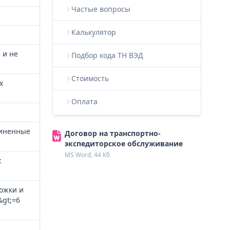
Частые вопросы
Калькулятор
 и не
Подбор кода ТН ВЭД
Стоимость
х
Оплата
диненные
Договор на транспортно-
экспедиторское обслуживание
MS Word, 44 Кб
:
ложки и
gt;=6
,