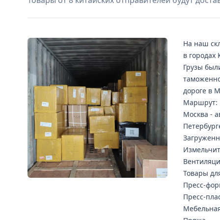
Товары от 8 китайских отправителей будут дост
На наш ск
в городах 
Грузы был
таможенно
дороге в 
Маршрут: 
Москва - а
Петербург
Загруженн
Измельчит
Вентиляц
Товары дл
Пресс-фор
Пресс-пла
Мебельная