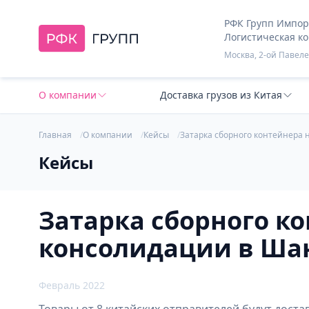
РФК Групп Импорт
Логистическая к
Москва, 2-ой Павелец
О компании
Доставка грузов из Китая
Главная
О компании
Кейсы
Затарка сборного контейнера н
Кейсы
Затарка сборного ко
консолидации в Шанх
Февраль 2022