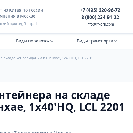
+7 (495) 620-96-72
 из Китая по России
омпания в Москве
8 (800) 234-91-22
кий проезд, 5, стр. 1
info@rfkgrp.com
Виды перевозок
Виды транспорта
а складе консолидации в Шанхае, 1х40'HQ, LCL 2201
нтейнера на складе
ае, 1х40'HQ, LCL 2201