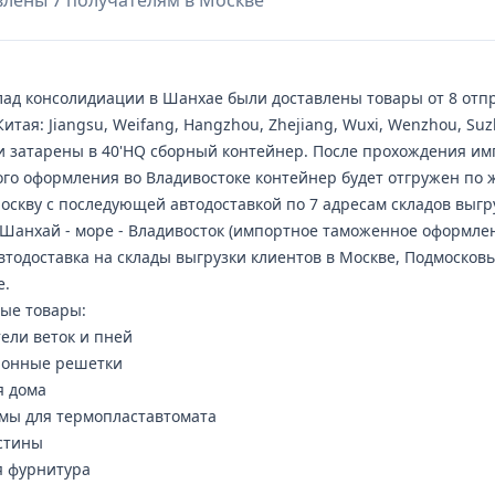
авлены 7 получателям в Москве
лад консолидиации в Шанхае были доставлены товары от 8 отп
Китая: Jiangsu, Weifang, Hangzhou, Zhejiang, Wuxi, Wenzhou, Suz
и затарены в 40'HQ сборный контейнер. После прохождения им
го оформления во Владивостоке контейнер будет отгружен по 
Москву с последующей автодоставкой по 7 адресам складов выгр
Шанхай - море - Владивосток (импортное таможенное оформлени
втодоставка на склады выгрузки клиентов в Москве, Подмосковь
е.
ые товары:
ели веток и пней
ионные решетки
я дома
мы для термопластавтомата
стины
 фурнитура