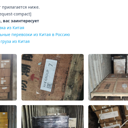
т прилагается ниже.
request-compact]
 вас заинтересует
вка из Китая
ьные перевозки из Китая в Россию
груза из Китая