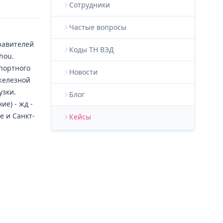
Сотрудники
Частые вопросы
равителей
Коды ТН ВЭД
hou.
портного
Новости
железной
узки.
Блог
е) - жд -
е и Санкт-
Кейсы