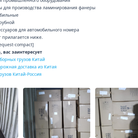
я промышленного оборудования
ы для производства ламинирования фанеры
обильные
рубной
ессуаров для автомобильного номера
т прилагается ниже.
request-compact]
 вас заинтересует
сборных грузов Китай
рожная доставка из Китая
рузов Китай-Россия