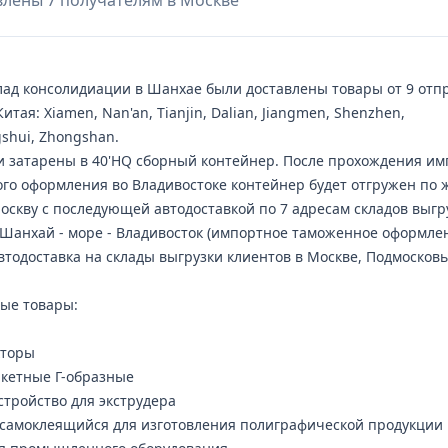
авлены 7 получателям в Москве
лад консолидиации в Шанхае были доставлены товары от 9 отп
Китая: Xiamen, Nan'an, Tianjin, Dalian, Jiangmen, Shenzhen,
gshui, Zhongshan.
и затарены в 40'HQ сборный контейнер. После прохождения им
го оформления во Владивостоке контейнер будет отгружен по 
Москву с последующей автодоставкой по 7 адресам складов выгр
Шанхай - море - Владивосток (импортное таможенное оформлени
втодоставка на склады выгрузки клиентов в Москве, Подмосковь
ые товары:
кторы
ркетные Г-образные
стройство для экструдера
самоклеящийся для изготовления полиграфической продукции