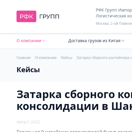
РФК Групп Импорт
Логистическая к
Москва, 2-ой Павелец
О компании
Доставка грузов из Китая
Главная
О компании
Кейсы
Затарка сборного контейнера н
Кейсы
Затарка сборного ко
консолидации в Шанх
Август 2022