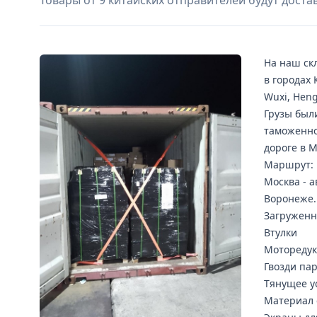
Товары от 9 китайских отправителей будут дост
На наш ск
в городах 
Wuxi, Hen
Грузы был
таможенно
дороге в 
Маршрут: 
Москва - а
Воронеже.
Загруженн
Втулки
Мотореду
Гвозди па
Тянущее у
Материал 