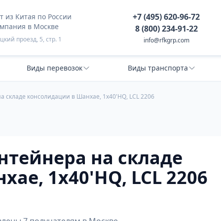
+7 (495) 620-96-72
 из Китая по России
омпания в Москве
8 (800) 234-91-22
кий проезд, 5, стр. 1
info@rfkgrp.com
Виды перевозок
Виды транспорта
а складе консолидации в Шанхае, 1х40'HQ, LCL 2206
нтейнера на складе
ае, 1х40'HQ, LCL 2206