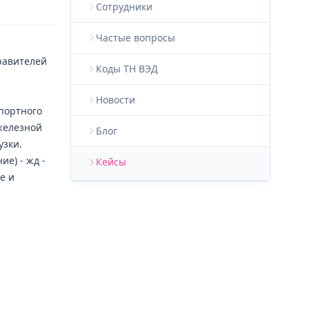
Сотрудники
Частые вопросы
равителей
Коды ТН ВЭД
Новости
портного
железной
Блог
узки.
е) - жд -
Кейсы
е и