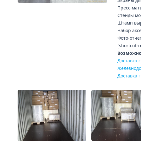
Экраны дл
Пресс-мат
Стенды м
Штамп вы
Набор акс
Фото-отче
[shortcut-
Возможно,
Доставка 
Железнодо
Доставка г