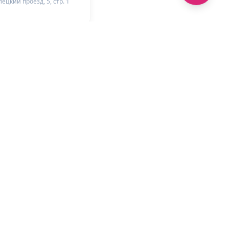
ецкий проезд, 5, стр. 1
+
-