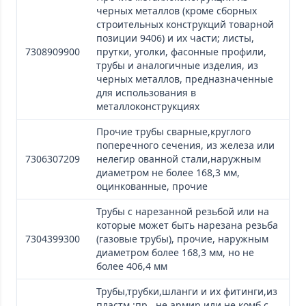
черных металлов (кроме сборных
строительных конструкций товарной
позиции 9406) и их части; листы,
7308909900
прутки, уголки, фасонные профили,
трубы и аналогичные изделия, из
черных металлов, предназначенные
для использования в
металлоконструкциях
Прочие трубы сварные,круглого
поперечного сечения, из железа или
7306307209
нелегир ованной стали,наружным
диаметром не более 168,3 мм,
оцинкованные, прочие
Трубы с нарезанной резьбой или на
которые может быть нарезана резьба
7304399300
(газовые трубы), прочие, наружным
диаметром более 168,3 мм, но не
более 406,4 мм
Трубы,трубки,шланги и их фитинги,из
пластм.:пр., не армир.или не комб.с