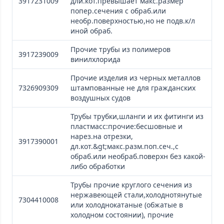
3917231009
дли.кот.превышает макс.размер
попер.сечения с обраб.или
необр.поверхностью,но не подв.к/л
иной обраб.
Прочие трубы из полимеров
3917239009
винилхлорида
Прочие изделия из черных металлов
7326909309
штампованные не для гражданских
воздушных судов
Трубы трубки,шланги и их фитинги из
пластмасс:прочие:бесшовные и
нарез.на отрезки,
3917390001
дл.кот.&gt;макс.разм.поп.сеч.,с
обраб.или необраб.поверхн без какой-
либо обработки
Трубы прочие круглого сечения из
нержавеющей стали,холоднотянутые
7304410008
или холоднокатаные (обжатые в
холодном состоянии), прочие