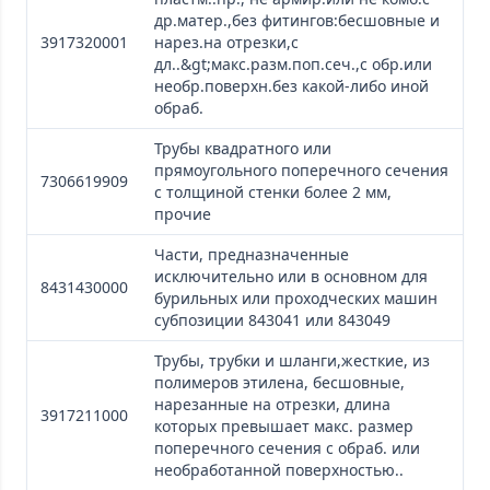
др.матер.,без фитингов:бесшовные и
3917320001
нарез.на отрезки,с
дл..&gt;макс.разм.поп.сеч.,с обр.или
необр.поверхн.без какой-либо иной
обраб.
Трубы квадратного или
прямоугольного поперечного сечения
7306619909
с толщиной стенки более 2 мм,
прочие
Части, предназначенные
исключительно или в основном для
8431430000
бурильных или проходческих машин
субпозиции 843041 или 843049
Трубы, трубки и шланги,жесткие, из
полимеров этилена, бесшовные,
нарезанные на отрезки, длина
3917211000
которых превышает макс. размер
поперечного сечения с обраб. или
необработанной поверхностью..