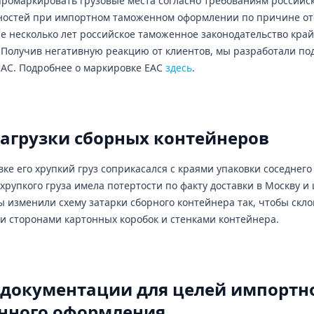
промаркировать грузовые места согласно требованиям российс
дностей при импортном таможенном оформлении по причине от
е несколько лет российское таможенное законодательство край
 Получив негативную реакцию от клиентов, мы разработали п
ЕАС. Подробнее о маркировке ЕАС
здесь
.
агрузки сборных контейнеров
ке его хрупкий груз соприкасался с краями упаковки соседнего
хрупкого груза имела потертости по факту доставки в Москву и
ы изменили схему затарки сборного контейнера так, чтобы скло
и сторонами картонных коробок и стенками контейнера.
 документации для целей импортн
нного оформления