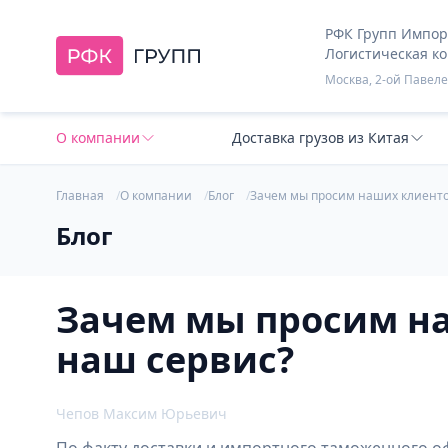
РФК Групп Импорт
Логистическая к
Москва, 2-ой Павелец
О компании
Доставка грузов из Китая
Главная
О компании
Блог
Зачем мы просим наших клиенто
Блог
Зачем мы просим н
наш сервис?
Чепов Максим Юрьевич