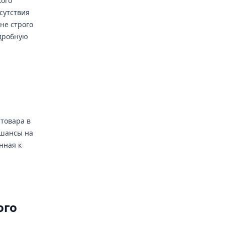
кого
сутствия
не строго
одробную
 товара в
 шансы на
нная к
ого